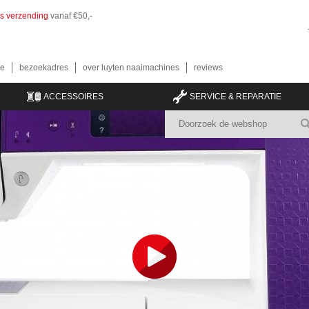
is verzending
vanaf €50,-
e
bezoekadres
over luyten naaimachines
reviews
ACCESSOIRES
SERVICE & REPARATIE