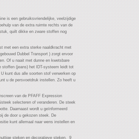
 is een gebruiksvriendelijke, veelzijdige
behulp van de extra ruimte rechts van de
tuk, quilt dikke en zware stoffen nog
t met een extra sterke naaldkracht met
ngebouwd Dubbel Transport ) zorgt ervoor
ven. Of u naait met dunne en kwetsbare
re stoffen (jeans) het IDT-systeem leidt tot
. U kunt dus alle soorten stof verwerken op
t u de persvoetdruk instellen. Zo heeft u
uchscreen van de PFAFF Expression
isteek selecteren of veranderen. De steek
ootte. Daarnaast wordt u geïnformeerd
 bij de door u gekozen steek. De
sitie kunt allemaal naar wens instellen en
uttige steken en decoratieve steken, 9