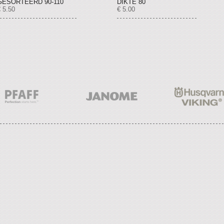
GESORTEERD 90-110
DIKTE 80
 5.50
€ 5.00