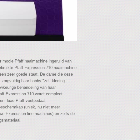
r mooie Pfaff naaimachine ingeruild van
 gebruikte Pfaff Expression 710 naaimachine
n een zeer goede staat. De dame die deze
 zorgvuldig haar hobby "zelf kleding
auwkeurige behandeling van haar
aff Expression 710 wordt compleet
en, luxe Pfaff voetpedaal,
 beschermkap (uniek, nu niet meer
uwe Expression-line machines) en zelfs de
gsmateriaal.