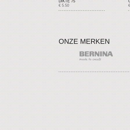
DIKTE 75
€ 5.50
€
ONZE MERKEN