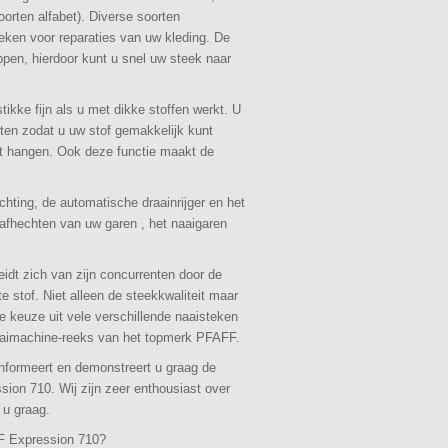
oorten alfabet). Diverse soorten
eken voor reparaties van uw kleding. De
ppen, hierdoor kunt u snel uw steek naar
tikke fijn als u met dikke stoffen werkt. U
tten zodat u uw stof gemakkelijk kunt
jft hangen. Ook deze functie maakt de
chting, de automatische draainrijger en het
afhechten van uw garen , het naaigaren
dt zich van zijn concurrenten door de
e stof. Niet alleen de steekkwaliteit maar
 keuze uit vele verschillende naaisteken
naaimachine-reeks van het topmerk PFAFF.
nformeert en demonstreert u graag de
on 710. Wij zijn zeer enthousiast over
u graag.
FF Expression 710?