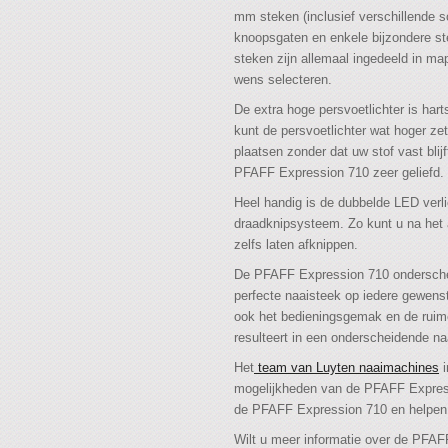
mm steken (inclusief verschillende s
knoopsgaten en enkele bijzondere st
steken zijn allemaal ingedeeld in ma
wens selecteren.
De extra hoge persvoetlichter is harts
kunt de persvoetlichter wat hoger ze
plaatsen zonder dat uw stof vast bli
PFAFF Expression 710 zeer geliefd.
Heel handig is de dubbelde LED verli
draadknipsysteem. Zo kunt u na het 
zelfs laten afknippen.
De PFAFF Expression 710 onderschei
perfecte naaisteek op iedere gewenst
ook het bedieningsgemak en de ruime
resulteert in een onderscheidende 
Het
team van Luyten naaimachines
i
mogelijkheden van de PFAFF Expressi
de PFAFF Expression 710 en helpen 
Wilt u meer informatie over de PFA