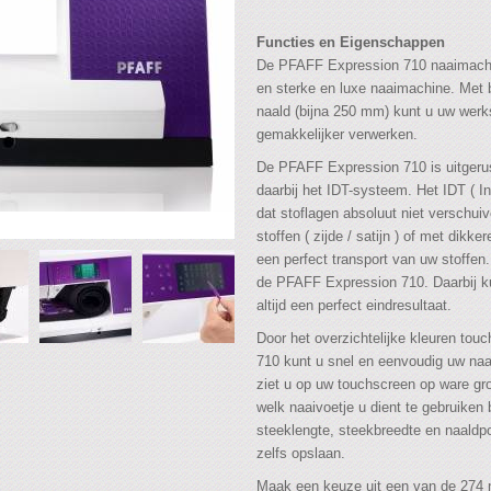
Functies en Eigenschappen
De PFAFF Expression 710 naaimachine
en sterke en luxe naaimachine. Met 
naald (bijna 250 mm) kunt u uw werks
gemakkelijker verwerken.
De PFAFF Expression 710 is uitgerus
daarbij het IDT-systeem. Het IDT ( I
dat stoflagen absoluut niet verschui
stoffen ( zijde / satijn ) of met dikke
een perfect transport van uw stoffen
de PFAFF Expression 710. Daarbij kun
altijd een perfect eindresultaat.
Door het overzichtelijke kleuren to
710 kunt u snel en eenvoudig uw naa
ziet u op uw touchscreen op ware gr
welk naaivoetje u dient te gebruiken
steeklengte, steekbreedte en naaldpo
zelfs opslaan.
Maak een keuze uit een van de 274 n