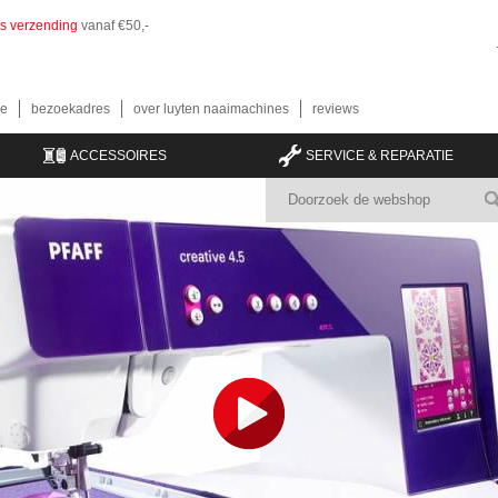
is verzending
vanaf €50,-
e
bezoekadres
over luyten naaimachines
reviews
ACCESSOIRES
SERVICE & REPARATIE