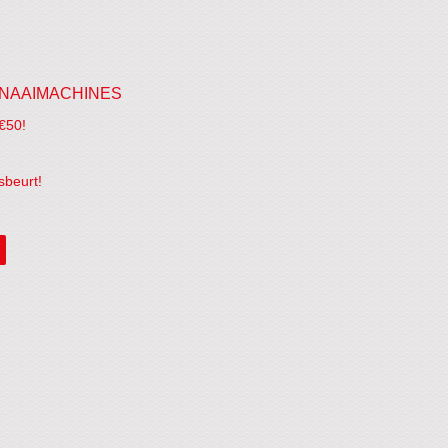
NAAIMACHINES
€50!
sbeurt!