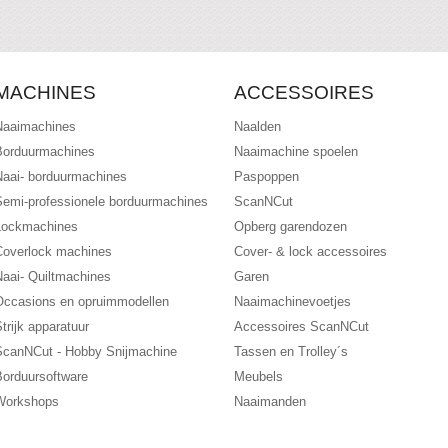
MACHINES
ACCESSOIRES
Naaimachines
Naalden
Borduurmachines
Naaimachine spoelen
Naai- borduurmachines
Paspoppen
Semi-professionele borduurmachines
ScanNCut
Lockmachines
Opberg garendozen
Coverlock machines
Cover- & lock accessoires
Naai- Quiltmachines
Garen
Occasions en opruimmodellen
Naaimachinevoetjes
trijk apparatuur
Accessoires ScanNCut
ScanNCut - Hobby Snijmachine
Tassen en Trolley´s
Borduursoftware
Meubels
Workshops
Naaimanden