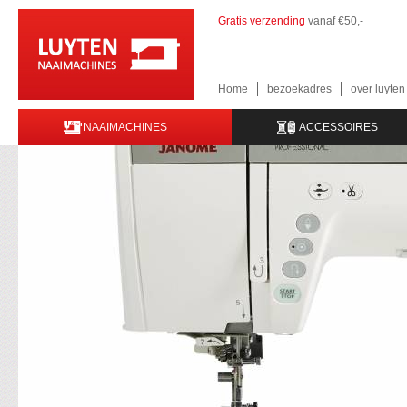
Gratis verzending
vanaf €50,-
Home
bezoekadres
over luyte
NAAIMACHINES
ACCESSOIRES