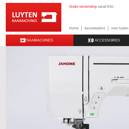
Gratis verzending
vanaf €50,-
Home
bezoekadres
over luyte
NAAIMACHINES
ACCESSOIRES