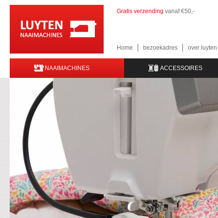
Gratis verzending
vanaf €50,-
Home
bezoekadres
over luyte
NAAIMACHINES
ACCESSOIRES