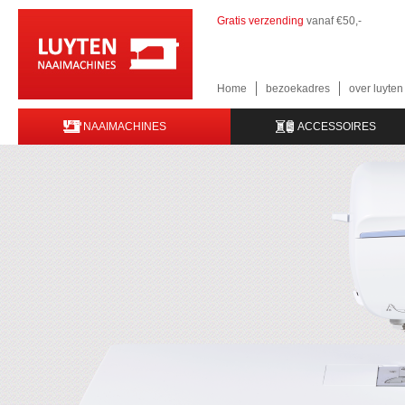
Gratis verzending
vanaf €50,-
Home
bezoekadres
over luyte
NAAIMACHINES
ACCESSOIRES