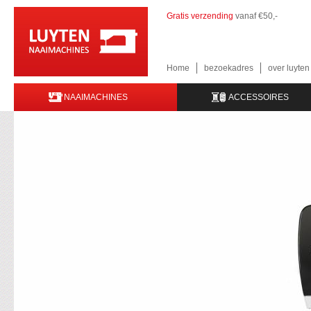
Gratis verzending
vanaf €50,-
Home
bezoekadres
over luyte
NAAIMACHINES
ACCESSOIRES