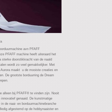
ra
en borduurmachine avn PFAFF
eze PFAFF machine heeft uiteraard het
 sterke doorstikkracht van de naald
alen wordt zo veel gemakkelijker. Met
Aurora maakt u de mooiste creaties en
en. De grootste borduurring de Dream
repen.
e alleen bij PFAFF® te vinden zijn. Nooit
 innovatief genaaid. De kunstmatige
) die in de naai- en borduurmachinebranche
olledig afgestemd op de hobbynaaister en