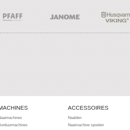
MACHINES
ACCESSOIRES
Naaimachines
Naalden
Borduurmachines
Naaimachine spoelen