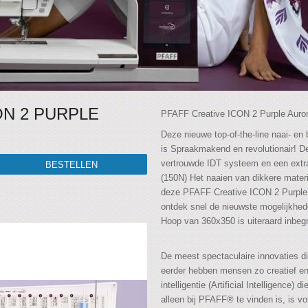
ON 2 PURPLE
PFAFF Creative ICON 2 Purple Auro
Deze nieuwe top-of-the-line naai- 
is Spraakmakend en revolutionair! D
vertrouwde IDT systeem en een extra
(150N) Het naaien van dikkere materi
deze PFAFF Creative ICON 2 Purple 
ontdek snel de nieuwste mogelijkhed
Hoop van 360x350 is uiteraard inbeg
De meest spectaculaire innovaties di
eerder hebben mensen zo creatief en
intelligentie (Artificial Intelligence
alleen bij PFAFF® te vinden is, is v