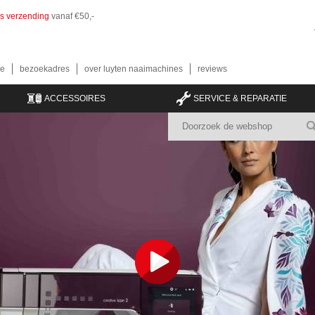
is verzending
vanaf €50,-
e
bezoekadres
over luyten naaimachines
reviews
ACCESSOIRES
SERVICE & REPARATIE