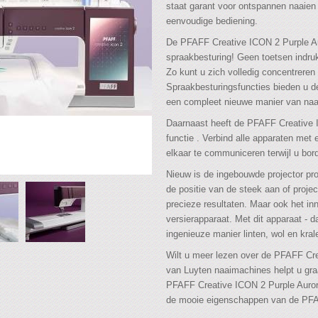
staat garant voor ontspannen naaien 
eenvoudige bediening.
De PFAFF Creative ICON 2 Purple Au
spraakbesturing! Geen toetsen indru
Zo kunt u zich volledig concentreren 
Spraakbesturingsfuncties bieden u d
een compleet nieuwe manier van naa
Daarnaast heeft de PFAFF Creative
functie . Verbind alle apparaten m
elkaar te communiceren terwijl u bor
Nieuw is de ingebouwde projector proj
de positie van de steek aan of proje
precieze resultaten. Maar ook het in
versierapparaat. Met dit apparaat - da
ingenieuze manier linten, wol en kra
Wilt u meer lezen over de PFAFF Cr
van Luyten naaimachines helpt u gra
PFAFF Creative ICON 2 Purple Auror
de mooie eigenschappen van de PFA