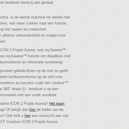
en borduren dankzij een geniaal
rora is de eerste machine ter wereld met
kken, niet meer zoeken naar een functie.
op het naaien en creativiteit.
e ultieme verbondenheid en zorgen voor
ien.
 ICON 2 Purple Aurora ook mySewnet™-
et een mySewnet™-functie om draadloos met
duurmotieven en informatie overbrengt.
ecteert geleide-lijnen op de stof en geeft
cteert borduurmotieven op de stof voor
novatieve accessoire zoals het creative™
t 360° draait (!) - borduurt u op een
lensnoeren met een uniek resultaat
eative ICON 2 Purple Aurora?
Het team
ag! Of bekijk dan
hier
de folder van de
a? Ook treft u
hier
een overzicht aan van
FF Creative ICON 2 Purple Aurora.