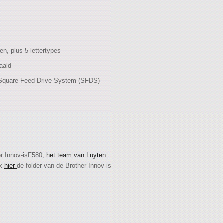
en, plus 5 lettertypes
aald
n Square Feed Drive System (SFDS)
g
er Innov-isF580,
het team van Luyten
jk
hier
de folder van de Brother Innov-is