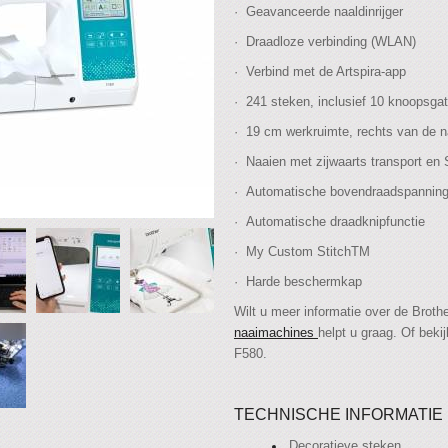
· Geavanceerde naaldinrijger
· Draadloze verbinding (WLAN)
· Verbind met de Artspira-app
· 241 steken, inclusief 10 knoopsgat
· 19 cm werkruimte, rechts van de n
· Naaien met zijwaarts transport e
· Automatische bovendraadspannin
· Automatische draadknipfunctie
· My Custom StitchTM
· Harde beschermkap
Wilt u meer informatie over de Broth
naaimachines
helpt u graag. Of beki
F580.
TECHNISCHE INFORMATIE
Decoratieve steken