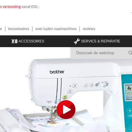
is verzending
vanaf €50,-
e
bezoekadres
over luyten naaimachines
reviews
ACCESSOIRES
SERVICE & REPARATIE