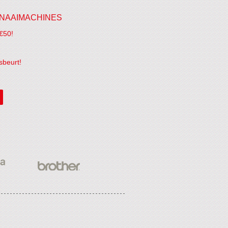
NAAIMACHINES
€50!
sbeurt!