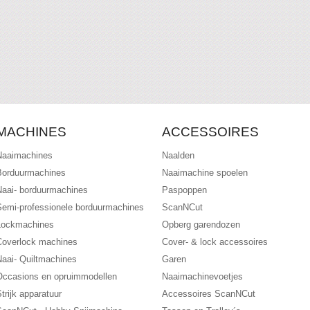
MACHINES
ACCESSOIRES
Naaimachines
Naalden
Borduurmachines
Naaimachine spoelen
Naai- borduurmachines
Paspoppen
Semi-professionele borduurmachines
ScanNCut
Lockmachines
Opberg garendozen
Coverlock machines
Cover- & lock accessoires
Naai- Quiltmachines
Garen
Occasions en opruimmodellen
Naaimachinevoetjes
trijk apparatuur
Accessoires ScanNCut