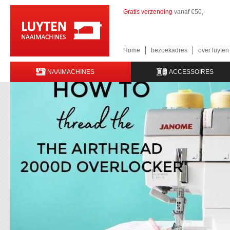
Gratis verzending
vanaf €50,-
Home
bezoekadres
over luyte
NAAIMACHINES
ACCESSOIRES