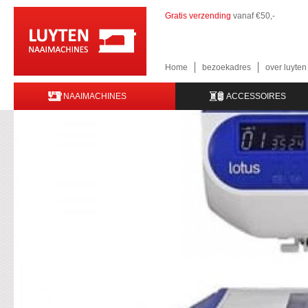
Gratis verzending
vanaf €50,-
Home
bezoekadres
over luyte
NAAIMACHINES
ACCESSOIRES