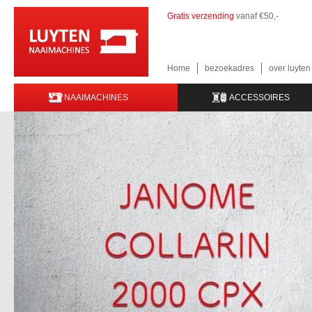
Gratis verzending
vanaf €50,-
Home
bezoekadres
over luyte
NAAIMACHINES
ACCESSOIRES