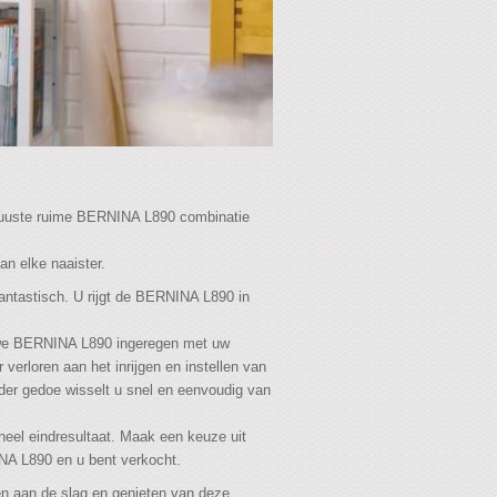
buuste ruime BERNINA L890 combinatie
n elke naaister.
fantastisch. U rijgt de BERNINA L890 in
uwe BERNINA L890 ingeregen met uw
r verloren aan het inrijgen en instellen van
der gedoe wisselt u snel en eenvoudig van
neel eindresultaat. Maak een keuze uit
A L890 en u bent verkocht.
 aan de slag en genieten van deze