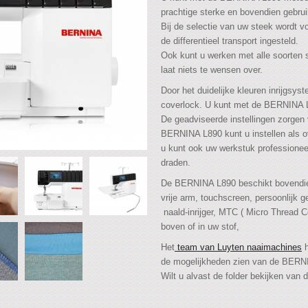
prachtige sterke en bovendien gebrui
Bij de selectie van uw steek wordt v
de differentieel transport ingesteld.
Ook kunt u werken met alle soorten
laat niets te wensen over.
Door het duidelijke kleuren inrijgsys
coverlock. U kunt met de BERNINA L8
De geadviseerde instellingen zorgen 
BERNINA L890 kunt u instellen als 
u kunt ook uw werkstuk professionee
draden.
De BERNINA L890 beschikt bovendien 
vrije arm, touchscreen, persoonlijk g
naald-inrijger, MTC ( Micro Thread C
boven of in uw stof,
Het
team van Luyten naaimachines
h
de mogelijkheden zien van de BERN
Wilt u alvast de folder bekijken va