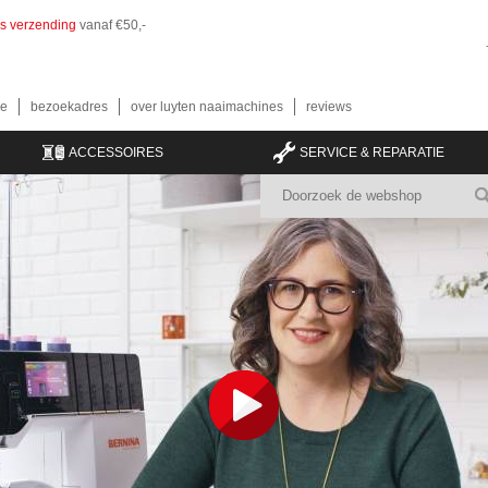
is verzending
vanaf €50,-
e
bezoekadres
over luyten naaimachines
reviews
ACCESSOIRES
SERVICE & REPARATIE