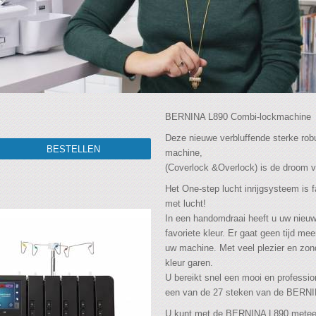
BERNINA L890 Combi-lockmachine
Deze nieuwe verbluffende sterke ro
machine,
(Coverlock &Overlock) is de droom va
Het One-step lucht inrijgsysteem is 
met lucht!
In een handomdraai heeft u uw nie
favoriete kleur. Er gaat geen tijd mee
uw machine. Met veel plezier en zon
kleur garen.
U bereikt snel een mooi en professio
een van de 27 steken van de BERNIN
U kunt met de BERNINA L890 meteen