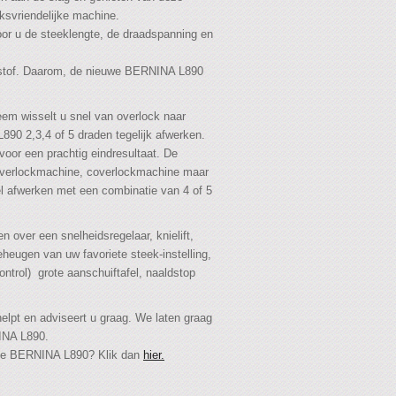
ksvriendelijke machine.
oor u de steeklengte, de draadspanning en
 stof. Daarom, de nieuwe BERNINA L890
teem wisselt u snel van overlock naar
90 2,3,4 of 5 draden tegelijk afwerken.
voor een prachtig eindresultaat. De
overlockmachine, coverlockmachine maar
l afwerken met een combinatie van 4 of 5
over een snelheidsregelaar, knielift,
eheugen van uw favoriete steek-instelling,
ontrol) grote aanschuiftafel, naaldstop
elpt en adviseert u graag. We laten graag
INA L890.
n de BERNINA L890? Klik dan
hier.