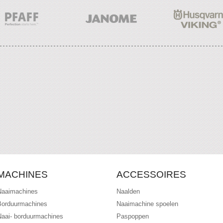
MACHINES
ACCESSOIRES
Naaimachines
Naalden
Borduurmachines
Naaimachine spoelen
Naai- borduurmachines
Paspoppen