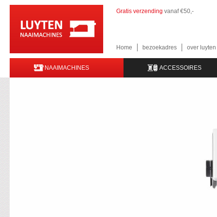
Gratis verzending
vanaf €50,-
Home
bezoekadres
over luyte
NAAIMACHINES
ACCESSOIRES