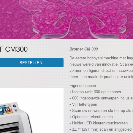
T CM300
Brother CM 300
De eerste hobbysnijmachine met in
nieuwe wereld van innovatie. Scan ee
vormen en figuren direct en nauwkeurig
meer... en maak de prachtigste unie
Eigenschappen:
• Ingebouwde 300 dpi-scanner
• 600 ingebouwde ontwerpen inclusief
• Vijf lettertypen
• Scan uw ontwerp en sla het op als 
• Optionele tekenfuncties
• Helder LCD kleuren-touchscreen
• 11.7" (297 mm) scan en snijgebied