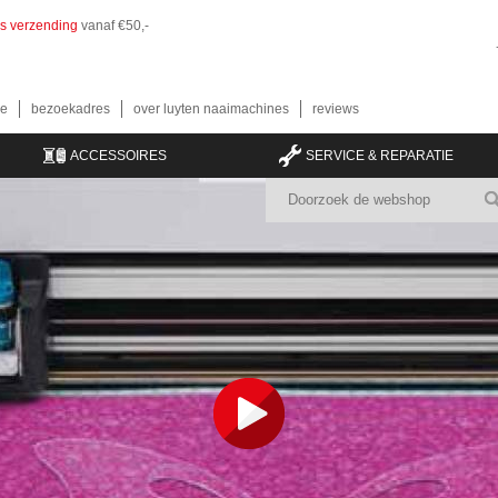
is verzending
vanaf €50,-
e
bezoekadres
over luyten naaimachines
reviews
ACCESSOIRES
SERVICE & REPARATIE