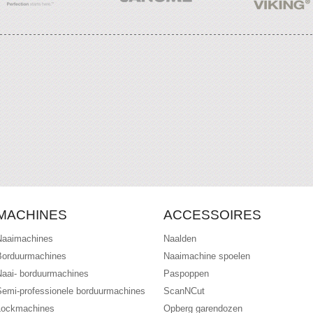
MACHINES
ACCESSOIRES
Naaimachines
Naalden
Borduurmachines
Naaimachine spoelen
Naai- borduurmachines
Paspoppen
Semi-professionele borduurmachines
ScanNCut
Lockmachines
Opberg garendozen