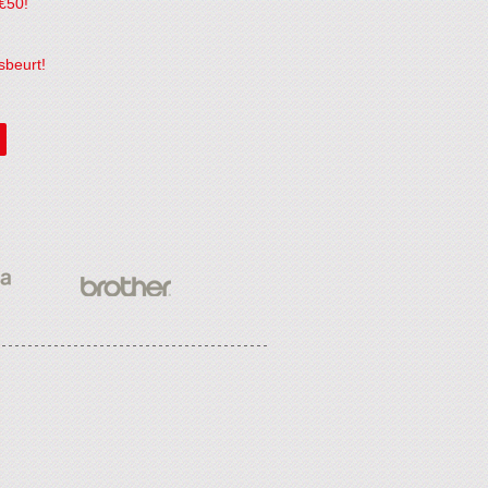
€50!
sbeurt!