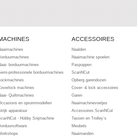
MACHINES
ACCESSOIRES
Naaimachines
Naalden
Borduurmachines
Naaimachine spoelen
Naai- borduurmachines
Paspoppen
Semi-professionele borduurmachines
ScanNCut
Lockmachines
Opberg garendozen
Coverlock machines
Cover- & lock accessoires
Naai- Quiltmachines
Garen
Occasions en opruimmodellen
Naaimachinevoetjes
trijk apparatuur
Accessoires ScanNCut
ScanNCut - Hobby Snijmachine
Tassen en Trolley´s
Borduursoftware
Meubels
Workshops
Naaimanden