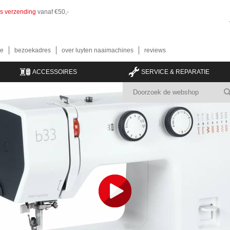
is verzending
vanaf €50,-
e
bezoekadres
over luyten naaimachines
reviews
ACCESSOIRES
SERVICE & REPARATIE