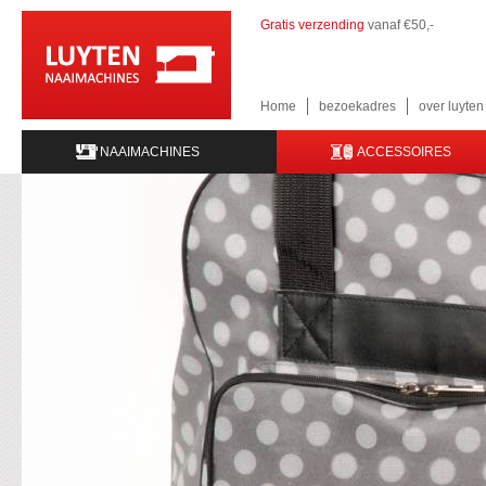
Gratis verzending
vanaf €50,-
Home
bezoekadres
over luyte
NAAIMACHINES
ACCESSOIRES