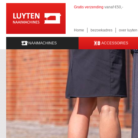
Gratis verzending
vanaf €50,-
Home
bezoekadres
over luyte
NAAIMACHINES
ACCESSOIRES