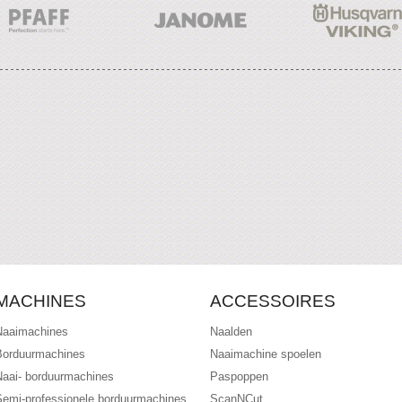
MACHINES
ACCESSOIRES
Naaimachines
Naalden
Borduurmachines
Naaimachine spoelen
Naai- borduurmachines
Paspoppen
Semi-professionele borduurmachines
ScanNCut