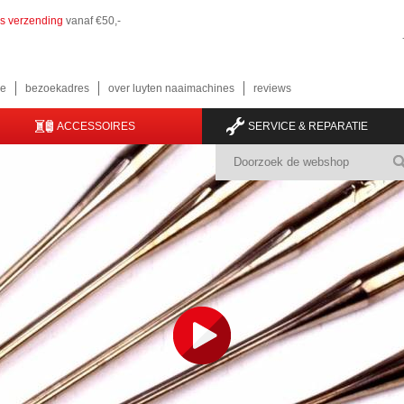
is verzending
vanaf €50,-
e
bezoekadres
over luyten naaimachines
reviews
ACCESSOIRES
SERVICE & REPARATIE