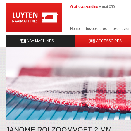
Gratis verzending
vanaf €50,-
Home
bezoekadres
over luyte
NAAIMACHINES
ACCESSOIRES
JANOME ROLZOOMVOET 2 MM