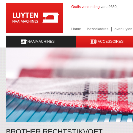
Gratis verzending
vanaf €50,-
Home
bezoekadres
over luyte
NAAIMACHINES
ACCESSOIRES
BROTHER RECHTSTIKVOET