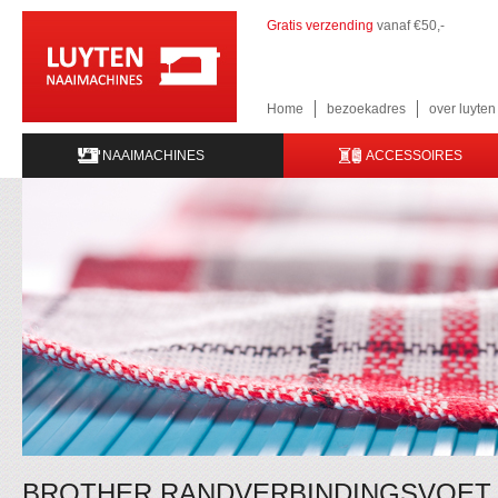
Gratis verzending
vanaf €50,-
Home
bezoekadres
over luyte
NAAIMACHINES
ACCESSOIRES
BROTHER RANDVERBINDINGSVOET