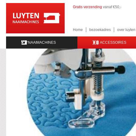
Gratis verzending
vanaf €50,-
Home
bezoekadres
over luyte
NAAIMACHINES
ACCESSOIRES