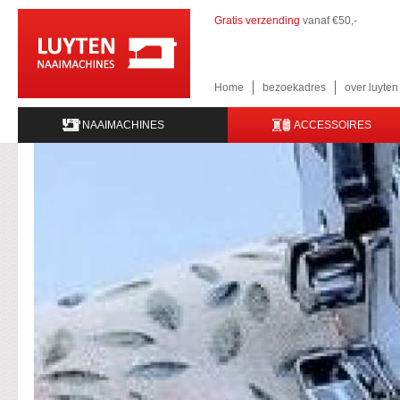
Gratis verzending
vanaf €50,-
Home
bezoekadres
over luyte
NAAIMACHINES
ACCESSOIRES