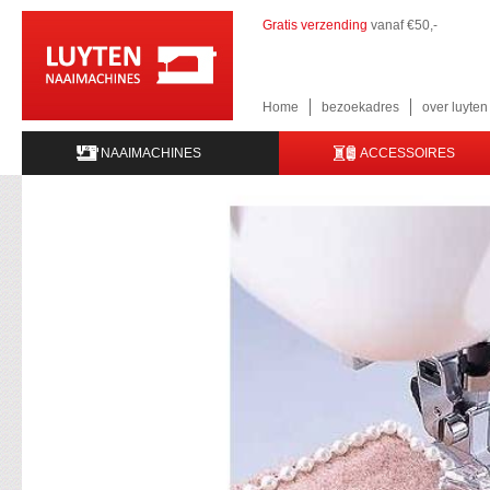
Gratis verzending
vanaf €50,-
Home
bezoekadres
over luyte
NAAIMACHINES
ACCESSOIRES