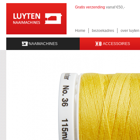
Gratis verzending
vanaf €50,-
Home
bezoekadres
over luyte
NAAIMACHINES
ACCESSOIRES