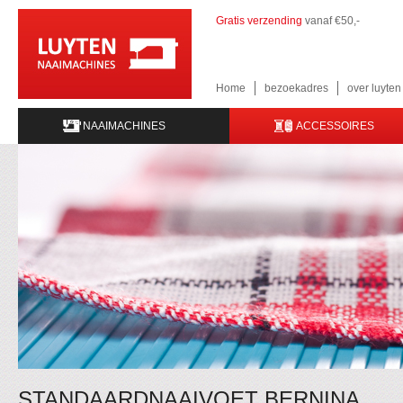
Gratis verzending
vanaf €50,-
Home
bezoekadres
over luyte
NAAIMACHINES
ACCESSOIRES
STANDAARDNAAIVOET BERNINA