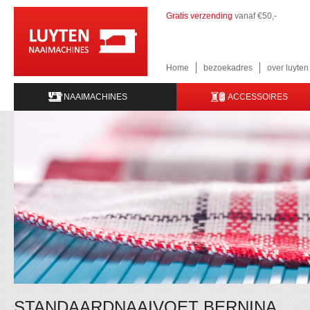
Gratis verzending
vanaf €50,-
Home
bezoekadres
over luyte
NAAIMACHINES
ACCESSOIRES
STANDAARDNAAIVOET BERNINA