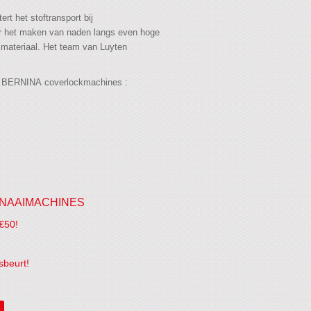
t het stoftransport bij
oor het maken van naden langs even hoge
k materiaal. Het team van Luyten
e BERNINA coverlockmachines :
NAAIMACHINES
€50!
sbeurt!