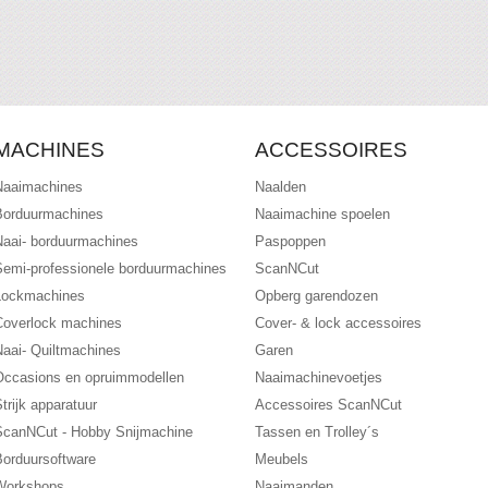
MACHINES
ACCESSOIRES
Naaimachines
Naalden
Borduurmachines
Naaimachine spoelen
Naai- borduurmachines
Paspoppen
Semi-professionele borduurmachines
ScanNCut
Lockmachines
Opberg garendozen
Coverlock machines
Cover- & lock accessoires
Naai- Quiltmachines
Garen
Occasions en opruimmodellen
Naaimachinevoetjes
trijk apparatuur
Accessoires ScanNCut
ScanNCut - Hobby Snijmachine
Tassen en Trolley´s
Borduursoftware
Meubels
Workshops
Naaimanden