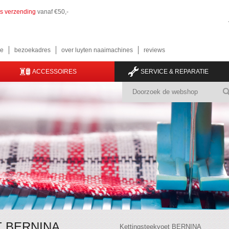
is verzending
vanaf €50,-
e
bezoekadres
over luyten naaimachines
reviews
ACCESSOIRES
SERVICE & REPARATIE
 BERNINA
Kettingsteekvoet BERNINA