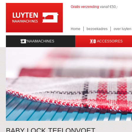
Gratis verzending
vanaf €50,-
Home
bezoekadres
over luyte
NAAIMACHINES
ACCESSOIRES
BABY LOCK TEFLONVOET